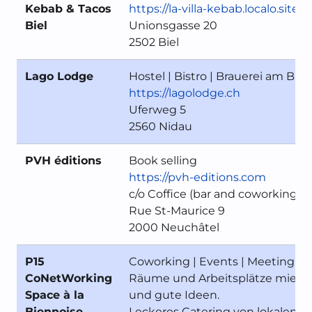
Kebab & Tacos
https://la-villa-kebab.localo.site
Biel
Unionsgasse 20
2502 Biel
Lago Lodge
Hostel | Bistro | Brauerei am Biel
https://lagolodge.ch
Uferweg 5
2560 Nidau
PVH éditions
Book selling
https://pvh-editions.com
c/o Coffice (bar and coworking) 
Rue St-Maurice 9
2000 Neuchâtel
P15
Coworking | Events | Meeting |
CoNetWorking
Räume und Arbeitsplätze mieten
Space à la
und gute Ideen.
Biennoise
Leckeres Catering von lokalen 