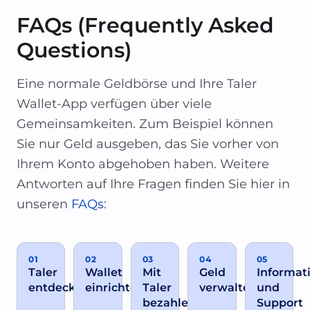
FAQs (Frequently Asked
Questions)
Eine normale Geldbörse und Ihre Taler
Wallet-App verfügen über viele
Gemeinsamkeiten. Zum Beispiel können
Sie nur Geld ausgeben, das Sie vorher von
Ihrem Konto abgehoben haben. Weitere
Antworten auf Ihre Fragen finden Sie hier in
unseren
FAQs
:
01
02
03
04
05
Taler
Wallet
Mit
Geld
Informat
entdecken
einrichten
Taler
verwalten
und
bezahlen
Support