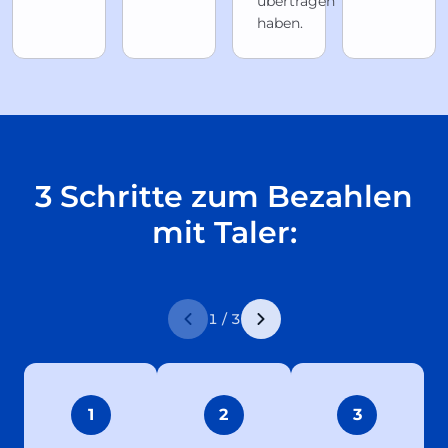
übertragen
haben.
3 Schritte zum Bezahlen
mit Taler:
1 / 3
1
2
3