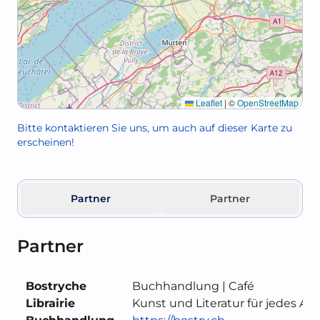
Leaflet
|
©
OpenStreetMap
Bitte kontaktieren Sie uns, um auch auf dieser Karte zu
erscheinen!
Partner
Partner
Partner
P
Bostryche
Buchhandlung | Café
C
Librairie
Kunst und Literatur für jedes Alte
B