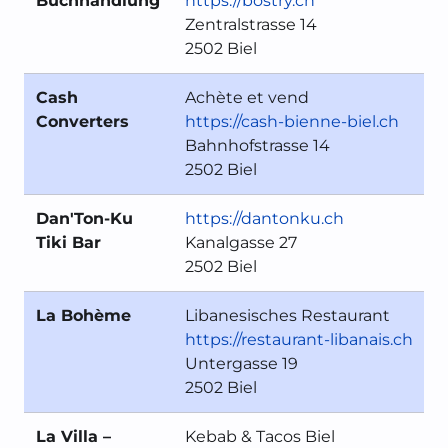
Buchhandlung
https://bostry.ch
Zentralstrasse 14
2502 Biel
G
Cash
Achète et vend
Converters
https://cash-bienne-biel.ch
Bahnhofstrasse 14
2502 Biel
Dan'Ton-Ku
https://dantonku.ch
Tiki Bar
Kanalgasse 27
I
2502 Biel
La Bohème
Libanesisches Restaurant
https://restaurant-libanais.ch
Untergasse 19
2502 Biel
La Villa –
Kebab & Tacos Biel