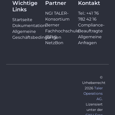
Wichtige
Partner
Kontakt
Links
NGI TALER-
Tel.: +41 76
Konsortium
782 42 16
Startseite
Berner
Compliance-
Dokumentation
Fachhochschule
Beauftragte
Allgemeine
(BFH)
Allgemeine
Geschäftsbedingungen
NetzBon
Anfragen
©
Urheberrecht
2026
Taler
Operations
AG
.
Lizensiert
unter der