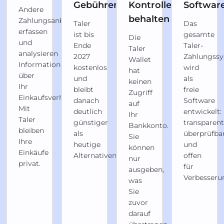
Gebühren
Kontrolle
Softwar
Andere
behalten
Zahlungsanbieter
Taler
Das
erfassen
ist bis
gesamte
Die
und
Ende
Taler-
Taler
analysieren
2027
Zahlungss
Wallet
Informationen
kostenlos
wird
hat
über
und
als
keinen
Ihr
bleibt
freie
Zugriff
Einkaufsverhalten.
danach
Software
auf
Mit
deutlich
entwickelt:
Ihr
Taler
günstiger
transparent
Bankkonto.
bleiben
als
überprüfba
Sie
Ihre
heutige
und
können
Einkäufe
Alternativen.
offen
nur
privat.
für
ausgeben,
Verbesseru
was
Sie
zuvor
darauf